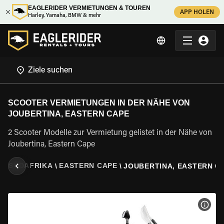
EAGLERIDER VERMIETUNGEN & TOUREN
APP HOLEN
Harley, Yamaha, BMW & mehr
SCOOTER VERMIETUNGEN IN DER NÄHE VON
JOUBERTINA, EASTERN CAPE
2 Scooter Modelle zur Vermietung gelistet in der Nähe von
Joubertina, Eastern Cape
N
SÜDAFRIKA
EASTERN CAPE
\
\
\
JOUBERTINA, EASTERN C
MOT