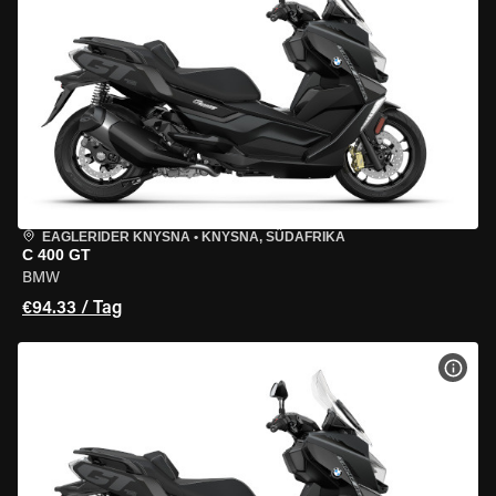
EAGLERIDER KNYSNA
•
KNYSNA, SÜDAFRIKA
C 400 GT
BMW
€94.33 / Tag
MOT