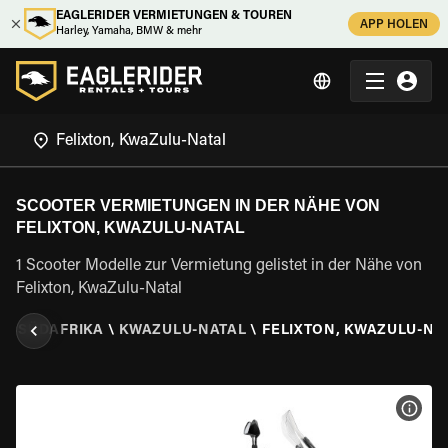
EAGLERIDER VERMIETUNGEN & TOUREN
APP HOLEN
Harley, Yamaha, BMW & mehr
SCOOTER VERMIETUNGEN IN DER NÄHE VON
FELIXTON, KWAZULU-NATAL
1 Scooter Modelle zur Vermietung gelistet in der Nähe von
Felixton, KwaZulu-Natal
N
\
SÜDAFRIKA
\
KWAZULU-NATAL
\
FELIXTON, KWAZULU-NA
MOT