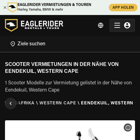
EAGLERIDER VERMIETUNGEN & TOUREN
APP HOLEN
Harley, Yamaha, BMW & mehr
SCOOTER VERMIETUNGEN IN DER NÄHE VON
EENDEKUIL, WESTERN CAPE
1 Scooter Modelle zur Vermietung gelistet in der Nähe von
Eendekuil, Western Cape
EN
\
SÜDAFRIKA
\
WESTERN CAPE
\
EENDEKUIL, WESTERN C
MOT