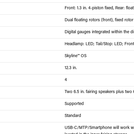
Front: 1.3 in. 4-piston fixed, Rear: floa
Dual floating rotors (front), fixed rotor
Digital gauges integrated within the d
Headlamp: LED; Tail/Stop: LED; Front
Skyline™ OS
12.3 in.
4
Two 6.5 in. fairing speakers plus two 
Supported
Standard
USB-C/MTP/Smartphone will work wit