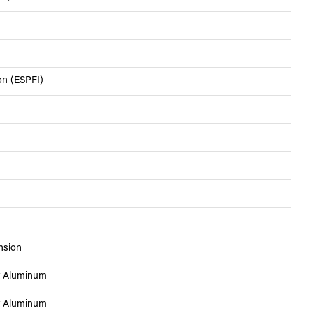
ion (ESPFI)
nsion
t Aluminum
t Aluminum