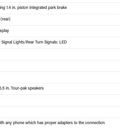
ting 1.4 in. piston integrated park brake
 (rear)
isplay
 Signal Lights/Rear Turn Signals: LED
6.5 in. Tour-pak speakers
h any phone which has proper adapters to the connection