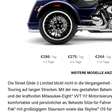
€286
€275
€264
/ Tag
/ Tag
/ Tag
1-3
Tage
4-6
Tage
7-13
Tage
WEITERE MODELLE AN
Die Street Glide 3 Limited blickt nicht in die Vergangenheit 
Touring auf langen Strecken. Mit der neu gestalteten Batw
und der kraftvollen Milwaukee-Eight® VVT 117 Motorisierung 
komfortabler und persönlicher an. Beheizte Sitze für Fahre
Pak® mit großzügigem Stauraum sowie das Skyline™ OS für n