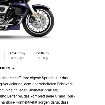
€246
€236
/ Tag
/ Tag
14-20
Tage
21+
Tage
ZEIGEN
– sie erschafft ihre eigene Sprache für das
ing-Verkleidung, dem überarbeiteten Fahrwerk
fühlt sich jeder Kilometer präziser,
r und Beifahrer, das komplett neue Grand Tour-
ahtlose Konnektivität sorgen dafür, dass