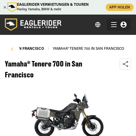
EAGLERIDER VERMIETUNGEN & TOUREN
APP HOLEN
Harley, Yamaha, BMW & mehr
GEN
\
SAN FRANCISCO
\
YAMAHA® TENERE 700 IN SAN FRANCISCO
Yamaha® Tenere 700 in San
Francisco