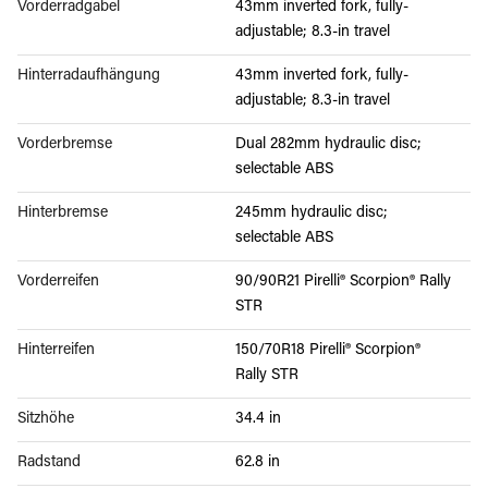
Vorderradgabel
43mm inverted fork, fully-
adjustable; 8.3-in travel
Hinterradaufhängung
43mm inverted fork, fully-
adjustable; 8.3-in travel
Vorderbremse
Dual 282mm hydraulic disc;
selectable ABS
Hinterbremse
245mm hydraulic disc;
selectable ABS
Vorderreifen
90/90R21 Pirelli® Scorpion® Rally
STR
Hinterreifen
150/70R18 Pirelli® Scorpion®
Rally STR
Sitzhöhe
34.4 in
Radstand
62.8 in