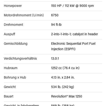
Horsepower
150 HP / 112 kW @ 9000 rpm
Motordrehmoment (U/min)
6750
Drehmoment
94 ft-lb
Auspuff
2-into-1-into-1; catalyst in header
Gemischbildung
Electronic Sequential Port Fuel
Injection (ESPFI)
Verdichtungsverhältnis
13.0:1
Hubraum
1252 cc (76.4 cu in)
Bohrung x Hub
4.13 in. x 2.84 in.
Gewicht
534 lb. (242 kg)
Bauart
Revolution® Max 1250