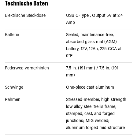
Technische Daten
Elektrische Steckdose
USB C-Type , Output 5V at 2.4
Amp
Batterie
Sealed, maintenance-free,
absorbed glass mat (AGM)
battery, 12V, 12Ah, 225 CCA at
0°F
Federweg vorne/hinten
7.5 in. (191 mm) / 7.5 in. (191
mm)
Schwinge
One-piece cast aluminum
Rahmen
Stressed-member, high strength
low alloy steel trellis frame;
stamped, cast, and forged
junctions; MIG welded;
aluminum forged mid-structure