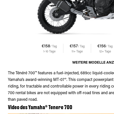
€158
€157
€156
/ Tag
/ Tag
/ Tag
1-10
Tage
11+
Tage
12+
Tage
WEITERE MODELLE AN
The Ténéré 700™ features a fuel-injected, 689cc liquid-coole
Yamaha’s award-winning MT-07®. This compact powerplant f
riding, for tractable and controllable power in every riding
700 rental bikes are not equipped with off-road tires and ar
than paved road.
Video des Yamaha® Tenere 700