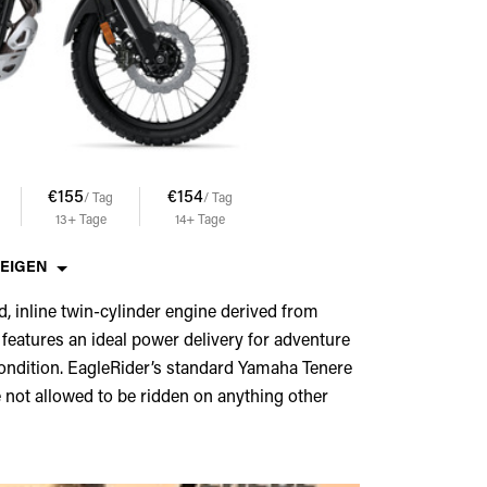
€155
€154
€153
€152
/ Tag
/ Tag
/ Tag
/ Tag
13+
Tage
14+
Tage
15+
Tage
17+
Tage
ZEIGEN
d, inline twin-cylinder engine derived from
eatures an ideal power delivery for adventure
 condition. EagleRider’s standard Yamaha Tenere
e not allowed to be ridden on anything other