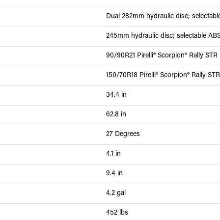
Dual 282mm hydraulic disc; selectab
245mm hydraulic disc; selectable AB
90/90R21 Pirelli® Scorpion® Rally STR
150/70R18 Pirelli® Scorpion® Rally STR
34.4 in
62.8 in
27 Degrees
4.1 in
9.4 in
4.2 gal
452 lbs