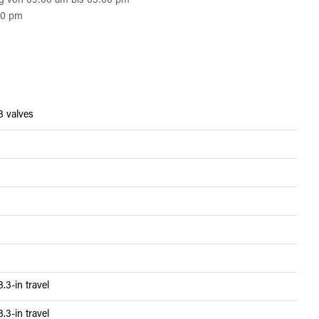
g von 09:00 am bis 05:00 pm
00 pm
8 valves
.3-in travel
.3-in travel