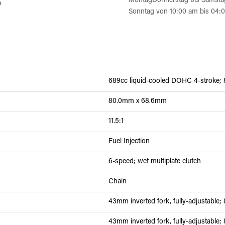
MontagDonnerstag bis Samsta
n
Sonntag von 10:00 am bis 04:
689cc liquid-cooled DOHC 4-stroke; 
80.0mm x 68.6mm
11.5:1
Fuel Injection
6-speed; wet multiplate clutch
Chain
43mm inverted fork, fully-adjustable; 8
43mm inverted fork, fully-adjustable; 8