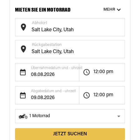
MIETEN SIE EIN MOTORRAD
MEHR
Abholort
Rückgabestation
€151
€150
/ Tag
/ Tag
19+
Tage
21+
Tage
Übernahmedatum und - uhrzeit
12:00 pm
Abgabedatum und - uhrzeit
12:00 pm
1
Motorrad
JETZT SUCHEN