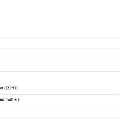
ion (ESPFI)
red mufflers