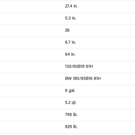
27.4 in.
5.3 in.
26
6.7 in.
64 in.
130/60B19 61H
BW 180/65B16 81H
6 gal.
5.2 qt.
796 lb.
829 lb.