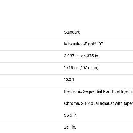
Standard
Milwaukee-Eight® 107
3.937 in. x 4.375 in.
1,746 cc (107 cu in)
10.0:1
Electronic Sequential Port Fuel Inject
Chrome, 2-1-2 dual exhaust with tape
96.5 in.
26.1 in.