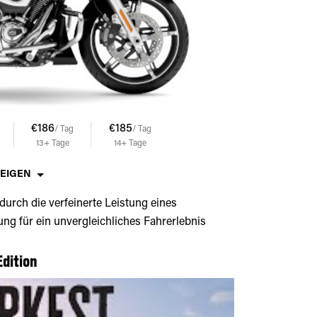
€186
€185
€184
€183
/ Tag
/ Tag
/ Tag
/ Tag
13+
Tage
14+
Tage
15+
Tage
17+
Tage
ZEIGEN
urch die verfeinerte Leistung eines
g für ein unvergleichliches Fahrerlebnis
Edition