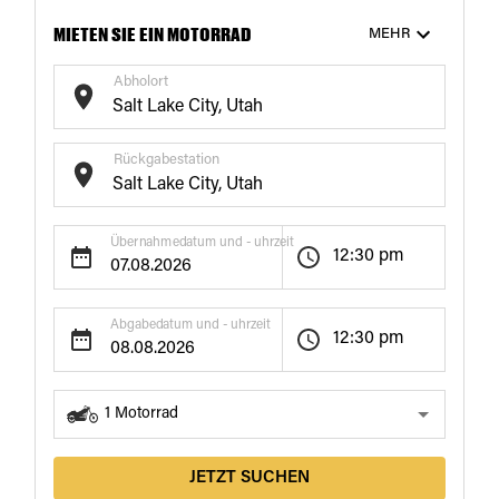
MIETEN SIE EIN MOTORRAD
MEHR
Abholort
Rückgabestation
€182
€181
€180
/ Tag
/ Tag
/ Tag
18+
Tage
20+
Tage
21+
Tage
Übernahmedatum und - uhrzeit
12:30 pm
Abgabedatum und - uhrzeit
12:30 pm
1
Motorrad
JETZT SUCHEN