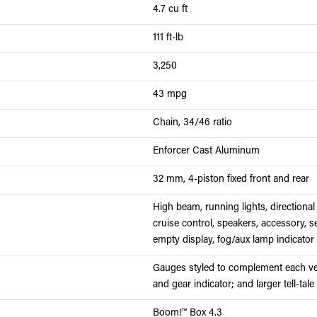
4.7 cu ft
111 ft-lb
3,250
43 mpg
Chain, 34/46 ratio
Enforcer Cast Aluminum
32 mm, 4-piston fixed front and rear
High beam, running lights, directional 
cruise control, speakers, accessory, s
empty display, fog/aux lamp indicator
Gauges styled to complement each vehi
and gear indicator; and larger tell-tale
Boom!™ Box 4.3