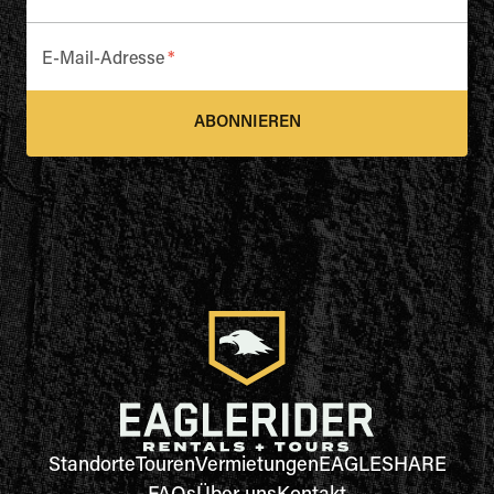
E-Mail-Adresse
*
ABONNIEREN
Standorte
Touren
Vermietungen
EAGLESHARE