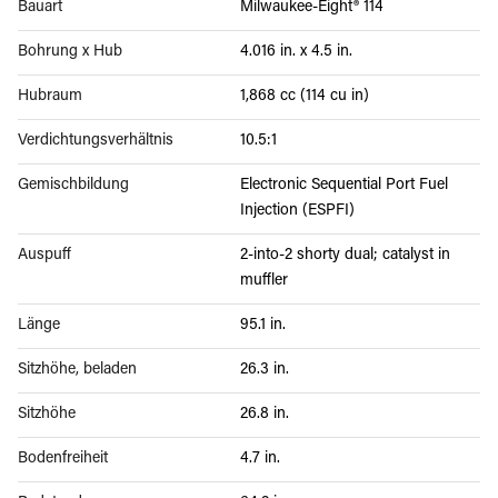
Bauart
Milwaukee-Eight® 114
Bohrung x Hub
4.016 in. x 4.5 in.
Hubraum
1,868 cc (114 cu in)
Verdichtungsverhältnis
10.5:1
Gemischbildung
Electronic Sequential Port Fuel
Injection (ESPFI)
Auspuff
2-into-2 shorty dual; catalyst in
muffler
Länge
95.1 in.
Sitzhöhe, beladen
26.3 in.
Sitzhöhe
26.8 in.
Bodenfreiheit
4.7 in.