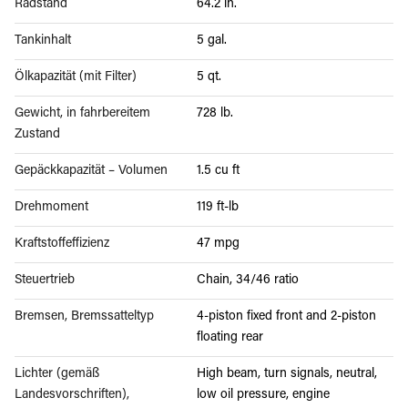
Radstand
64.2 in.
Tankinhalt
5 gal.
Ölkapazität (mit Filter)
5 qt.
Gewicht, in fahrbereitem
728 lb.
Zustand
Gepäckkapazität – Volumen
1.5 cu ft
Drehmoment
119 ft-lb
Kraftstoffeffizienz
47 mpg
Steuertrieb
Chain, 34/46 ratio
Bremsen, Bremssatteltyp
4-piston fixed front and 2-piston
floating rear
Lichter (gemäß
High beam, turn signals, neutral,
Landesvorschriften),
low oil pressure, engine