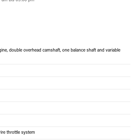
0 am bis 05:00 pm
engine, double overhead camshaft, one balance shaft and variable
wire throttle system