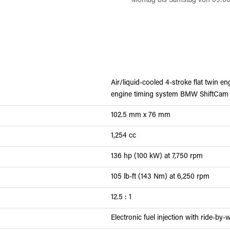
Montag bis Samstag von 09:0
Air/liquid-cooled 4-stroke flat twin 
engine timing system BMW ShiftCam
102.5 mm x 76 mm
1,254 cc
136 hp (100 kW) at 7,750 rpm
105 lb-ft (143 Nm) at 6,250 rpm
12.5 : 1
Electronic fuel injection with ride-by-