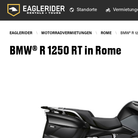
Standorte
Vermietung
EAGLERIDER
\
MOTORRADVERMIETUNGEN
\
ROME
\
BMW® R 1
BMW® R 1250 RT in Rome