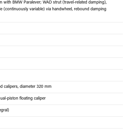
m with BMW Paralever; WAD strut (travel-related damping),
ble (continuously variable) via handwheel, rebound damping
xed calipers, diameter 320 mm
al-piston floating caliper
gral)