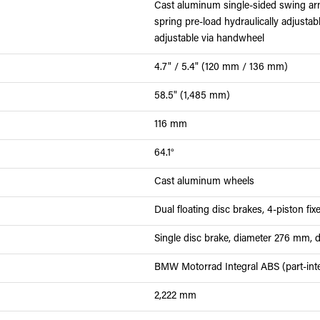
Cast aluminum single-sided swing ar
spring pre-load hydraulically adjusta
adjustable via handwheel
4.7" / 5.4" (120 mm / 136 mm)
58.5" (1,485 mm)
116 mm
64.1°
Cast aluminum wheels
Dual floating disc brakes, 4-piston fi
Single disc brake, diameter 276 mm, du
BMW Motorrad Integral ABS (part-inte
2,222 mm