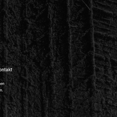
ontakt
nen
n.