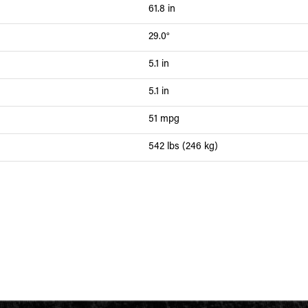
61.8 in
29.0°
5.1 in
5.1 in
51 mpg
542 lbs (246 kg)