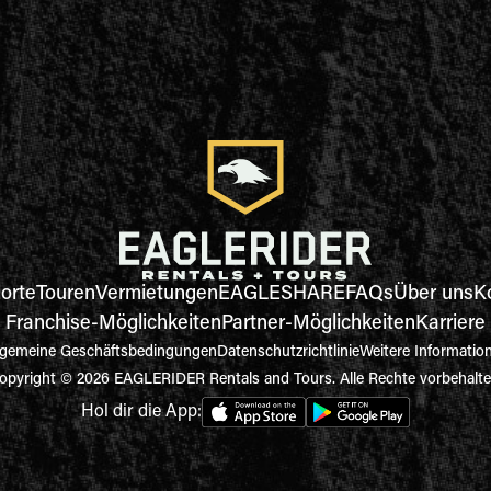
orte
Touren
Vermietungen
EAGLESHARE
FAQs
Über uns
K
Franchise-Möglichkeiten
Partner-Möglichkeiten
Karriere
lgemeine Geschäftsbedingungen
Datenschutzrichtlinie
Weitere Informatio
opyright © 2026 EAGLERIDER Rentals and Tours. Alle Rechte vorbehalte
Hol dir die App: