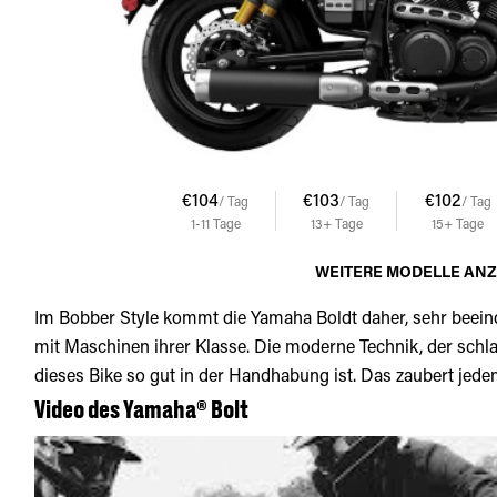
€104
€103
€102
/ Tag
/ Tag
/ Tag
1-11
Tage
13+
Tage
15+
Tage
WEITERE MODELLE AN
Im Bobber Style kommt die Yamaha Boldt daher, sehr beein
mit Maschinen ihrer Klasse. Die moderne Technik, der schla
dieses Bike so gut in der Handhabung ist. Das zaubert jedem
Video des Yamaha® Bolt