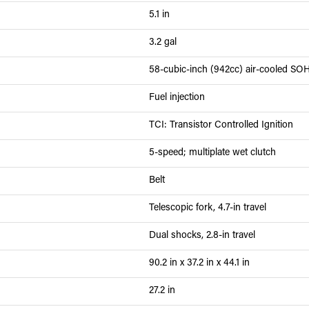
5.1 in
3.2 gal
58-cubic-inch (942cc) air-cooled SOH
Fuel injection
TCI: Transistor Controlled Ignition
5-speed; multiplate wet clutch
Belt
Telescopic fork, 4.7-in travel
Dual shocks, 2.8-in travel
90.2 in x 37.2 in x 44.1 in
27.2 in