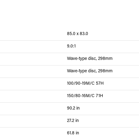
85.0 x 83.0
9.0:1
Wave-type disc, 298mm
Wave-type disc, 298mm
100/90-19M/C 57H
150/80-16M/C 71H
90.2 in
27.2 in
61.8 in