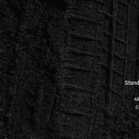
Stand
Al
C