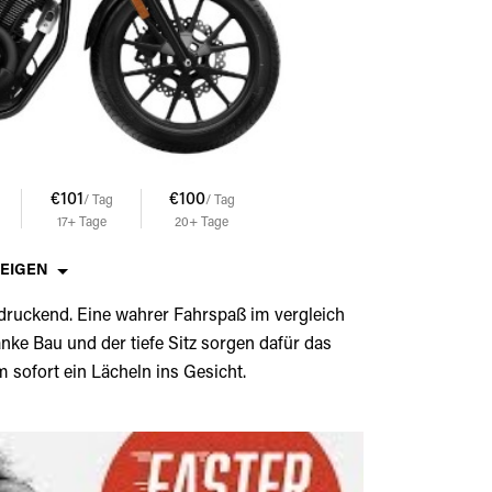
€101
€100
€99
/ Tag
/ Tag
/ Tag
17+
Tage
20+
Tage
21+
Tage
ZEIGEN
druckend. Eine wahrer Fahrspaß im vergleich
nke Bau und der tiefe Sitz sorgen dafür das
 sofort ein Lächeln ins Gesicht.