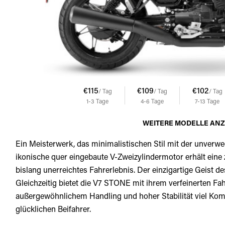
€115
€109
€102
/ Tag
/ Tag
/ Tag
1-3
Tage
4-6
Tage
7-13
Tage
WEITERE MODELLE AN
Ein Meisterwerk, das minimalistischen Stil mit der unverw
ikonische quer eingebaute V-Zweizylindermotor erhält eine z
bislang unerreichtes Fahrerlebnis. Der einzigartige Geist de
Gleichzeitig bietet die V7 STONE mit ihrem verfeinerten F
außergewöhnlichem Handling und hoher Stabilität viel Komf
glücklichen Beifahrer.