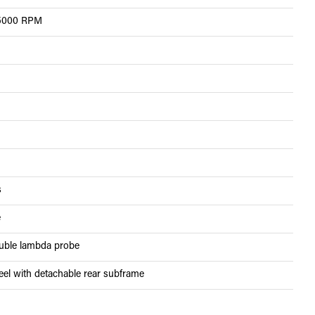
@ 5000 RPM
s
e
ouble lambda probe
eel with detachable rear subframe