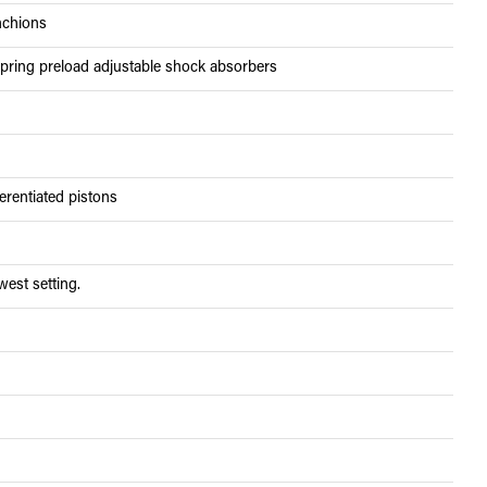
nchions
 spring preload adjustable shock absorbers
ferentiated pistons
west setting.