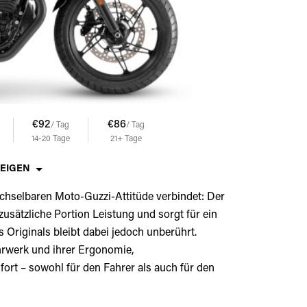
€92
€86
/ Tag
/ Tag
14-20
Tage
21+
Tage
ZEIGEN
echselbaren Moto-Guzzi-Attitüde verbindet: Der
usätzliche Portion Leistung und sorgt für ein
s Originals bleibt dabei jedoch unberührt.
ahrwerk und ihrer Ergonomie,
ort – sowohl für den Fahrer als auch für den