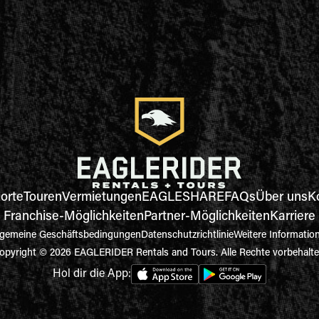
orte
Touren
Vermietungen
EAGLESHARE
FAQs
Über uns
K
Franchise-Möglichkeiten
Partner-Möglichkeiten
Karriere
lgemeine Geschäftsbedingungen
Datenschutzrichtlinie
Weitere Informatio
opyright © 2026 EAGLERIDER Rentals and Tours. Alle Rechte vorbehalte
Hol dir die App: