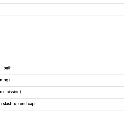
il bath
6 mpg)
de emission)
th slash-up end caps