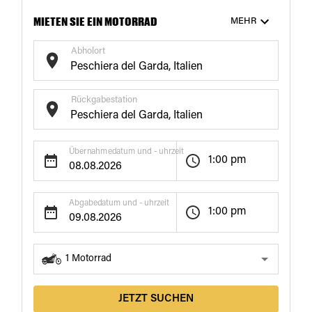
MIETEN SIE EIN MOTORRAD
MEHR
Abholort
Rückgabestation
Übernahmedatum und - uhrzeit
1:00 pm
Abgabedatum und - uhrzeit
1:00 pm
1
Motorrad
JETZT SUCHEN