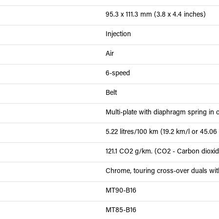
95.3 x 111.3 mm (3.8 x 4.4 inches)
Injection
Air
6-speed
Belt
Multi-plate with diaphragm spring in o
5.22 litres/100 km (19.2 km/l or 45.0
121.1 CO2 g/km. (CO2 - Carbon dioxi
Chrome, touring cross-over duals wi
MT90-B16
MT85-B16