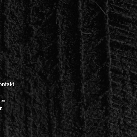
ontakt
nen
n.