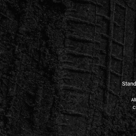
Stand
Al
C