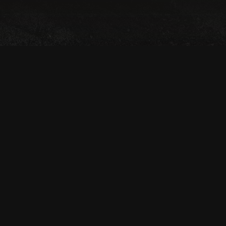
OFF-ROAD GUIDED
LAS VEGAS GEFÜHRTE OFF-ROAD UTV-TOUR