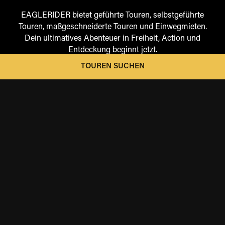
EAGLERIDER bietet geführte Touren, selbstgeführte
Touren, maßgeschneiderte Touren und Einwegmieten.
Dein ultimatives Abenteuer in Freiheit, Action und
Entdeckung beginnt jetzt.
TOUREN SUCHEN
LEGENDÄRE ROUTEN
Das sind die Touren, von denen du immer geträumt hast
– die du dir vorgestellt, aber nie für möglich gehalten
hast. Erkunde legendäre Landschaften, ikonische Ziele
und filmreife Strecken.