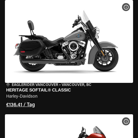
MOT
EAGLERIDER VANCOUVER
•
VANCOUVER, BC
HERITAGE SOFTAIL® CLASSIC
Harley-Davidson
€136.41 / Tag
MOT