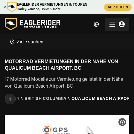
EAGLERIDER VERMIETUNGEN & TOUREN
APP HOLEN
Harley, Yamaha, BMW & mehr
MOTORRAD VERMIETUNGEN IN DER NÄHE VON
QUALICUM BEACH AIRPORT, BC
17 Motorrad Modelle zur Vermietung gelistet in der Nähe
von Qualicum Beach Airport, BC
KANADA
\
BRITISH COLUMBIA
\
QUALICUM BEACH AIRPORT,
MOT