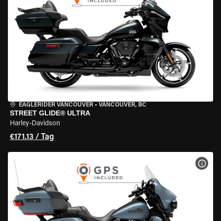
EAGLERIDER VANCOUVER
•
VANCOUVER, BC
STREET GLIDE® ULTRA
Harley-Davidson
€171.13 / Tag
MOT