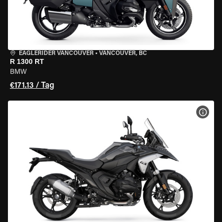
EAGLERIDER VANCOUVER
•
VANCOUVER, BC
R 1300 RT
BMW
€171.13 / Tag
MOT