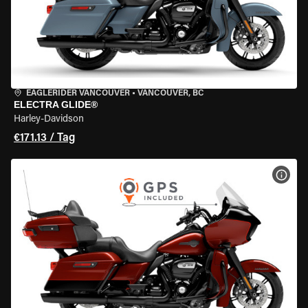
EAGLERIDER VANCOUVER
•
VANCOUVER, BC
ELECTRA GLIDE®
Harley-Davidson
€171.13 / Tag
MOT