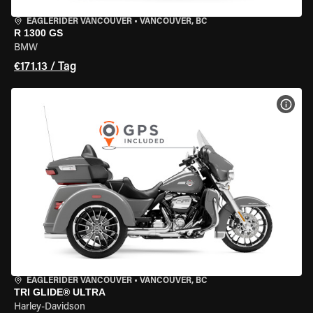
EAGLERIDER VANCOUVER
•
VANCOUVER, BC
R 1300 GS
BMW
€171.13 / Tag
MOT
EAGLERIDER VANCOUVER
•
VANCOUVER, BC
TRI GLIDE® ULTRA
Harley-Davidson