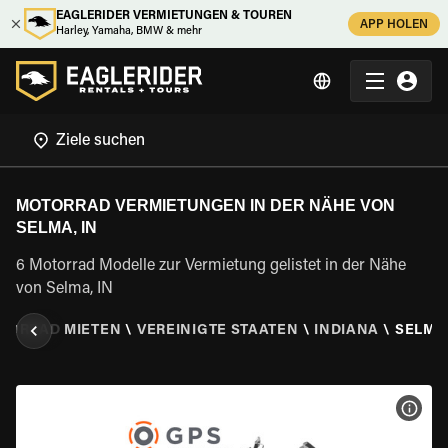
EAGLERIDER VERMIETUNGEN & TOUREN
APP HOLEN
Harley, Yamaha, BMW & mehr
MOTORRAD VERMIETUNGEN IN DER NÄHE VON
SELMA, IN
6 Motorrad Modelle zur Vermietung gelistet in der Nähe
von Selma, IN
TORRAD MIETEN
\
VEREINIGTE STAATEN
\
INDIANA
\
SELMA,
MOT