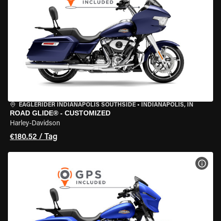
EAGLERIDER INDIANAPOLIS SOUTHSIDE
•
INDIANAPOLIS, IN
ROAD GLIDE® - CUSTOMIZED
Harley-Davidson
€180.52 / Tag
MOT