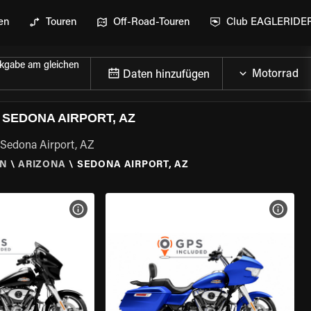
en
Touren
Off-Road-Touren
Club EAGLERIDE
kgabe am gleichen
Daten hinzufügen
SEDONA AIRPORT, AZ
 Sedona Airport, AZ
EN
\
ARIZONA
\
SEDONA AIRPORT, AZ
GEN
MOTORRAD-DETAILS ANZEIGEN
MOTOR