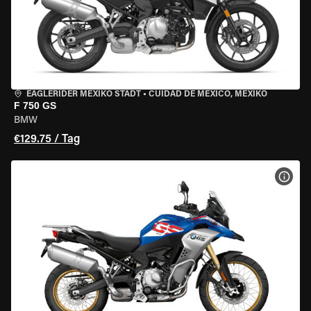
EAGLERIDER MEXIKO STADT
•
CUIDAD DE MEXICO, MEXIKO
F 750 GS
BMW
€129.75 / Tag
MOT