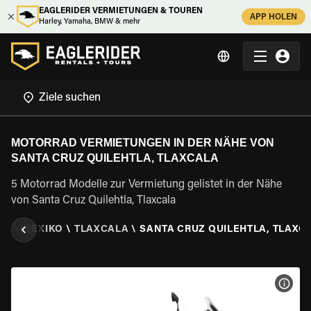
EAGLERIDER VERMIETUNGEN & TOUREN
APP HOLEN
Harley, Yamaha, BMW & mehr
MOTORRAD VERMIETUNGEN IN DER NÄHE VON
SANTA CRUZ QUILEHTLA, TLAXCALA
5 Motorrad Modelle zur Vermietung gelistet in der Nähe
von Santa Cruz Quilehtla, Tlaxcala
EN
\
MEXIKO
\
TLAXCALA
\
SANTA CRUZ QUILEHTLA, TLAXC
MOT