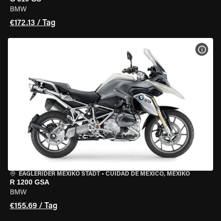
BMW
€172.13 / Tag
MOT
EAGLERIDER MEXIKO STADT
•
CUIDAD DE MEXICO, MEXIKO
R 1200 GSA
BMW
€155.69 / Tag