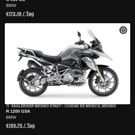
BMW
€172.19 / Tag
MOT
EAGLERIDER MEXIKO STADT
•
CUIDAD DE MEXICO, MEXIKO
R 1200 GSA
BMW
€155.75 / Tag