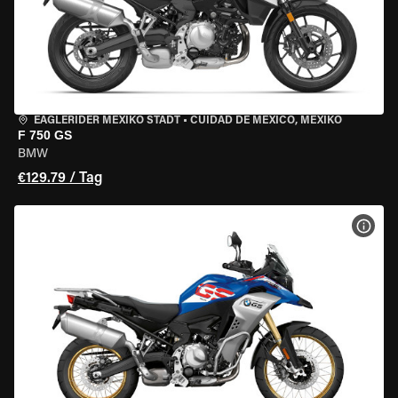
EAGLERIDER MEXIKO STADT
•
CUIDAD DE MEXICO, MEXIKO
F 750 GS
BMW
€129.79 / Tag
MOT