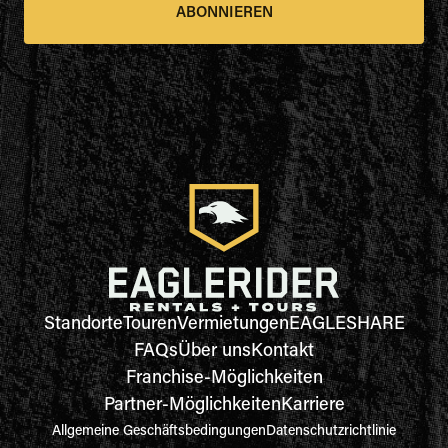
ABONNIEREN
Standorte
Touren
Vermietungen
EAGLESHARE
FAQs
Über uns
Kontakt
Franchise-Möglichkeiten
Partner-Möglichkeiten
Karriere
Allgemeine Geschäftsbedingungen
Datenschutzrichtlinie