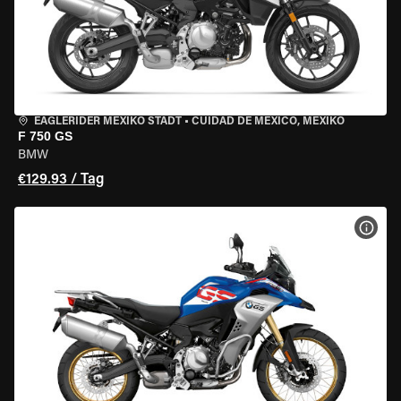
EAGLERIDER MEXIKO STADT
•
CUIDAD DE MEXICO, MEXIKO
F 750 GS
BMW
€129.93 / Tag
MOT