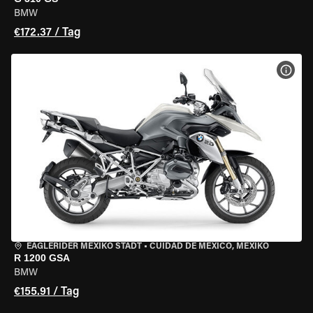
BMW
€172.37 / Tag
MOT
EAGLERIDER MEXIKO STADT
•
CUIDAD DE MEXICO, MEXIKO
R 1200 GSA
BMW
€155.91 / Tag