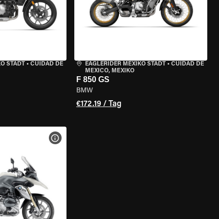
KO STADT
•
CUIDAD DE
EAGLERIDER MEXIKO STADT
•
CUIDAD DE
MEXICO, MEXIKO
F 850 GS
BMW
€172.19 / Tag
GEN
MOTORRAD-DETAILS ANZEIGEN