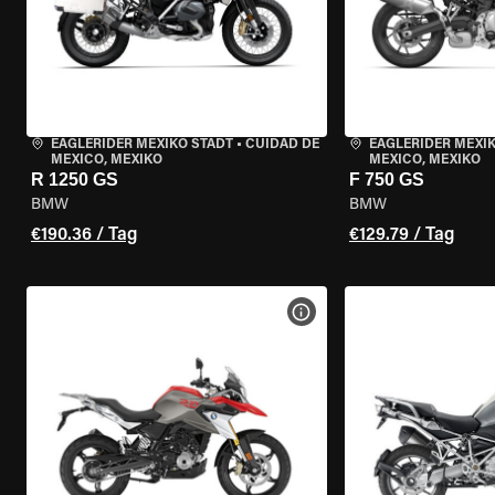
EAGLERIDER MEXIKO STADT
•
CUIDAD DE
EAGLERIDER MEXI
MEXICO, MEXIKO
MEXICO, MEXIKO
R 1250 GS
F 750 GS
BMW
BMW
€190.36 / Tag
€129.79 / Tag
MOTORRAD-DETAILS ANZEI