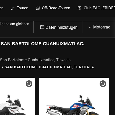
en
Touren
Off-Road-Touren
Club EAGLERIDE
kgabe am gleichen
Daten hinzufügen
 SAN BARTOLOME CUAHUIXMATLAC,
 San Bartolome Cuahuixmatlac, Tlaxcala
A
\
SAN BARTOLOME CUAHUIXMATLAC, TLAXCALA
GEN
MOTORRAD-DETAILS ANZEIGEN
MOTOR