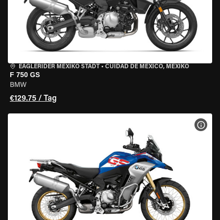
EAGLERIDER MEXIKO STADT
•
CUIDAD DE MEXICO, MEXIKO
F 750 GS
BMW
€129.75 / Tag
MOT