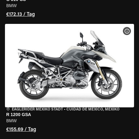
BMW
€172.13 / Tag
MOT
EAGLERIDER MEXIKO STADT
•
CUIDAD DE MEXICO, MEXIKO
R 1200 GSA
BMW
€155.69 / Tag