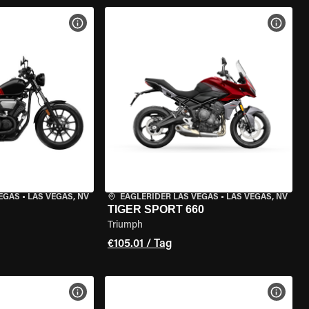
GEN
MOTORRAD-DETAILS ANZEIGEN
MOTOR
VEGAS
•
LAS VEGAS, NV
EAGLERIDER LAS VEGAS
•
LAS VEGAS, NV
TIGER SPORT 660
Triumph
€105.01 / Tag
GEN
MOTORRAD-DETAILS ANZEIGEN
MOTOR