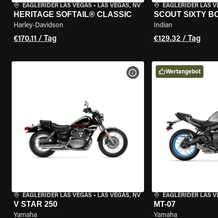
EAGLERIDER LAS VEGAS
•
LAS VEGAS, NV
EAGLERIDER LAS 
HERITAGE SOFTAIL® CLASSIC
SCOUT SIXTY 
Harley-Davidson
Indian
€170.11 / Tag
€129.32 / Tag
Wertangebot
MOTORRAD-DETAILS ANZEI
EAGLERIDER LAS VEGAS
•
LAS VEGAS, NV
EAGLERIDER LAS 
V STAR 250
MT-07
Yamaha
Yamaha