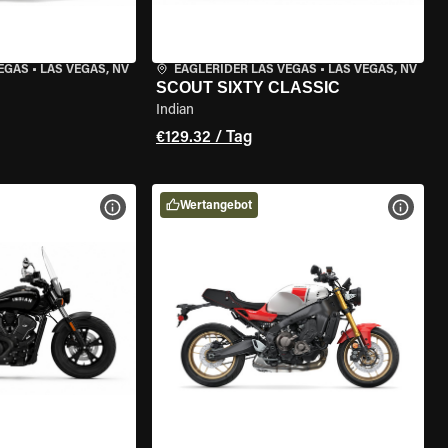
VEGAS
•
LAS VEGAS, NV
EAGLERIDER LAS VEGAS
•
LAS VEGAS, NV
SCOUT SIXTY CLASSIC
Indian
€129.32 / Tag
Wertangebot
GEN
MOTORRAD-DETAILS ANZEIGEN
MOTOR