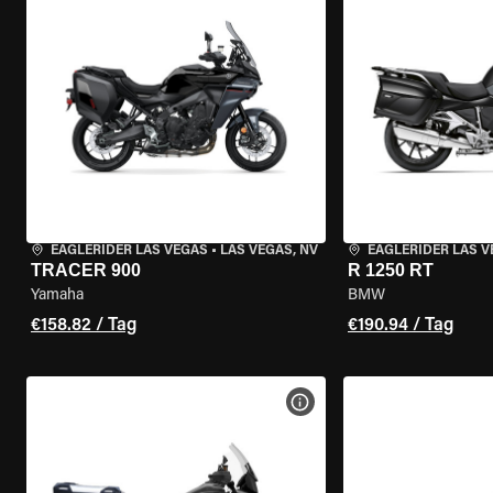
EAGLERIDER LAS VEGAS
•
LAS VEGAS, NV
EAGLERIDER LAS 
TRACER 900
R 1250 RT
Yamaha
BMW
€158.82 / Tag
€190.94 / Tag
MOTORRAD-DETAILS ANZEI