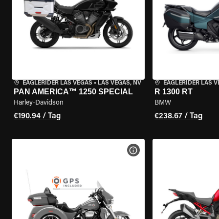
EAGLERIDER LAS VEGAS
•
LAS VEGAS, NV
EAGLERIDER LAS 
PAN AMERICA™ 1250 SPECIAL
R 1300 RT
Harley-Davidson
BMW
€190.94 / Tag
€238.67 / Tag
MOTORRAD-DETAILS ANZEI