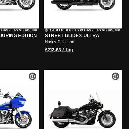
VEGAS
•
LAS VEGAS, NV
EAGLERIDER LAS VEGAS
•
LAS VEGAS, NV
OURING EDITION
STREET GLIDE® ULTRA
Harley-Davidson
€212.63 / Tag
GEN
MOTORRAD-DETAILS ANZEIGEN
MOTOR