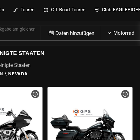
en
Touren
Off-Road-Touren
Club EAGLERIDE
kgabe am gleichen
Daten hinzufügen
NIGTE STAATEN
inigte Staaten
EN
\
NEVADA
GEN
MOTORRAD-DETAILS ANZEIGEN
MOTOR