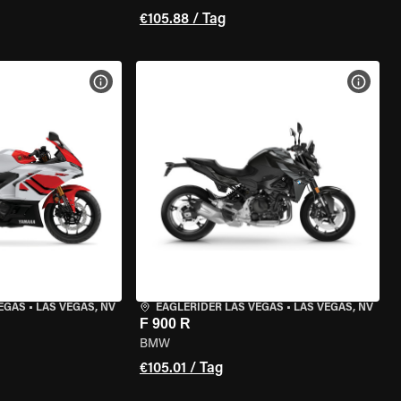
€105.88 / Tag
GEN
MOTORRAD-DETAILS ANZEIGEN
MOTOR
VEGAS
•
LAS VEGAS, NV
EAGLERIDER LAS VEGAS
•
LAS VEGAS, NV
F 900 R
BMW
€105.01 / Tag