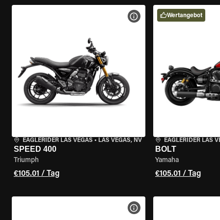
Wertangebot
MOTORRAD-DETAILS ANZEI
EAGLERIDER LAS VEGAS
•
LAS VEGAS, NV
EAGLERIDER LAS 
SPEED 400
BOLT
Triumph
Yamaha
€105.01 / Tag
€105.01 / Tag
MOTORRAD-DETAILS ANZEI