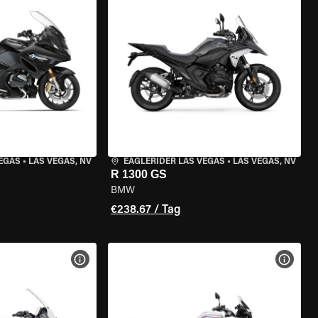
VEGAS
•
LAS VEGAS, NV
EAGLERIDER LAS VEGAS
•
LAS VEGAS, NV
R 1300 GS
BMW
€238.67 / Tag
GEN
MOTORRAD-DETAILS ANZEIGEN
MOTOR