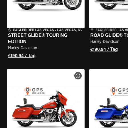
EAGLERIDER LAS VEGAS
•
LAS VEGAS, NV
EAGLERIDER LAS 
STREET GLIDE® TOURING
ROAD GLIDE® T
EDITION
Harley-Davidson
Harley-Davidson
€190.94 / Tag
€190.94 / Tag
MOTORRAD-DETAILS ANZEI