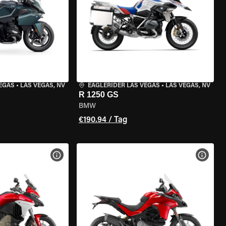
VEGAS
•
LAS VEGAS, NV
EAGLERIDER LAS VEGAS
•
LAS VEGAS, NV
R 1250 GS
BMW
€190.94 / Tag
GEN
MOTORRAD-DETAILS ANZEIGEN
MOTOR