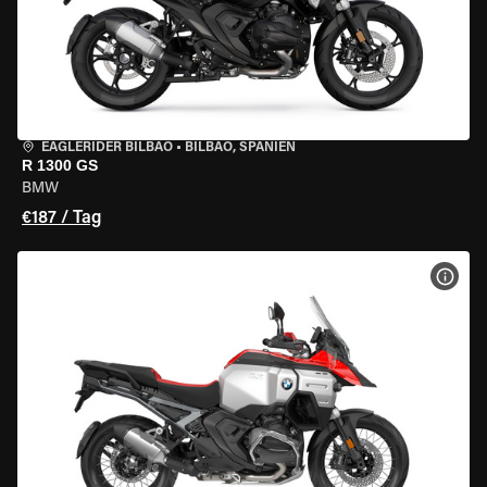
EAGLERIDER BILBAO
•
BILBAO, SPANIEN
R 1300 GS
BMW
€187 / Tag
MOT