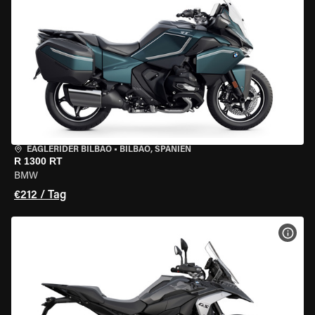
EAGLERIDER BILBAO
•
BILBAO, SPANIEN
R 1300 RT
BMW
€212 / Tag
MOT