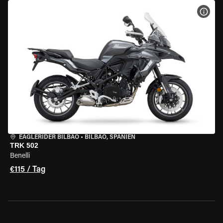
MOT
EAGLERIDER BILBAO
•
BILBAO, SPANIEN
TRK 502
Benelli
€115 / Tag