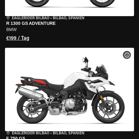
EAGLERIDER BILBAO
•
BILBAO, SPANIEN
R 1300 GS ADVENTURE
BMW
€199 / Tag
MOT
EAGLERIDER BILBAO
•
BILBAO, SPANIEN
F 750 GS