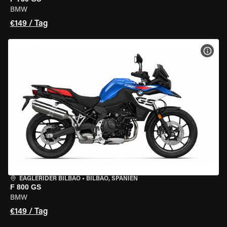
BMW
€149 / Tag
MOT
EAGLERIDER BILBAO
•
BILBAO, SPANIEN
F 800 GS
BMW
€149 / Tag