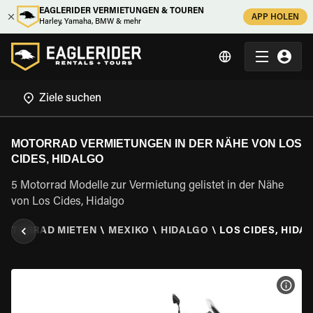
EAGLERIDER VERMIETUNGEN & TOUREN
APP HOLEN
Harley, Yamaha, BMW & mehr
MOTORRAD VERMIETUNGEN IN DER NÄHE VON LOS
CIDES, HIDALGO
5 Motorrad Modelle zur Vermietung gelistet in der Nähe
von Los Cides, Hidalgo
MOTORRAD MIETEN
\
MEXIKO
\
HIDALGO
\
LOS CIDES, HIDA
MOT