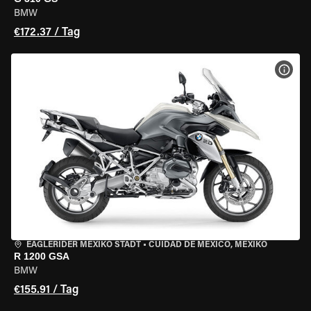
BMW
€172.37 / Tag
MOT
EAGLERIDER MEXIKO STADT
•
CUIDAD DE MEXICO, MEXIKO
R 1200 GSA
BMW
€155.91 / Tag