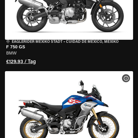
EAGLERIDER MEXIKO STADT
•
CUIDAD DE MEXICO, MEXIKO
F 750 GS
BMW
€129.93 / Tag
MOT