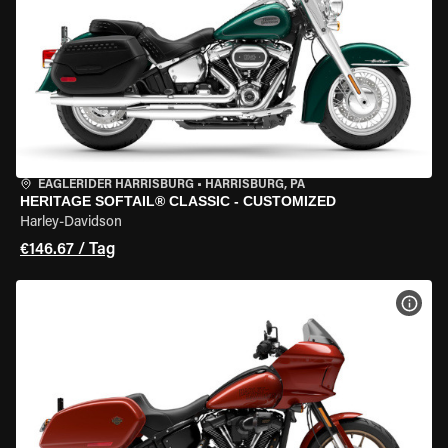
EAGLERIDER HARRISBURG
•
HARRISBURG, PA
HERITAGE SOFTAIL® CLASSIC - CUSTOMIZED
Harley-Davidson
€146.67 / Tag
MOT