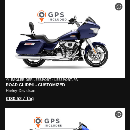
MOT
EAGLERIDER LEESPORT
•
LEESPORT, PA
ROAD GLIDE® - CUSTOMIZED
Harley-Davidson
€180.52 / Tag
MOT