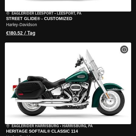
EAGLERIDER LEESPORT
•
LEESPORT, PA
STREET GLIDE® - CUSTOMIZED
Harley-Davidson
€180.52 / Tag
MOT
EAGLERIDER HARRISBURG
•
HARRISBURG, PA
HERITAGE SOFTAIL® CLASSIC 114