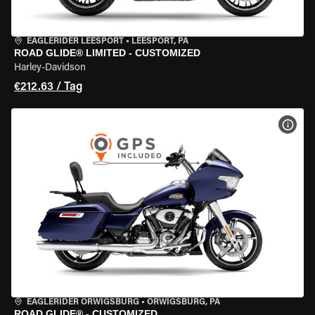
EAGLERIDER LEESPORT
•
LEESPORT, PA
ROAD GLIDE® LIMITED - CUSTOMIZED
Harley-Davidson
€212.63 / Tag
MOT
EAGLERIDER ORWIGSBURG
•
ORWIGSBURG, PA
ROAD GLIDE® - CUSTOMIZED