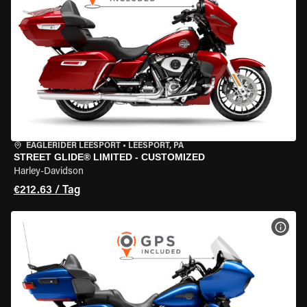
EAGLERIDER LEESPORT
•
LEESPORT, PA
STREET GLIDE® LIMITED - CUSTOMIZED
Harley-Davidson
€212.63 / Tag
MOT