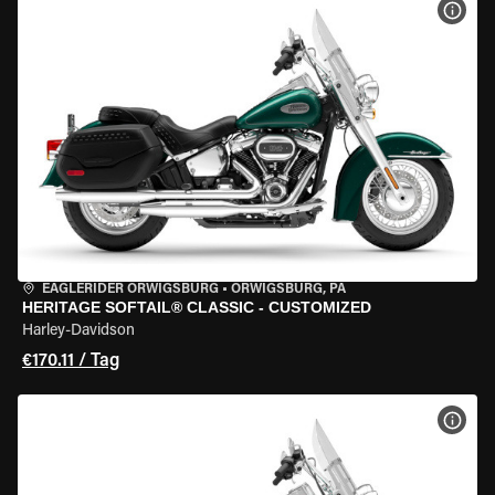
MOT
EAGLERIDER ORWIGSBURG
•
ORWIGSBURG, PA
HERITAGE SOFTAIL® CLASSIC - CUSTOMIZED
Harley-Davidson
€170.11 / Tag
MOT