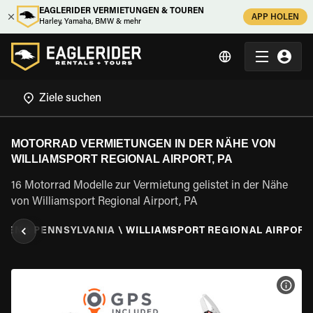
EAGLERIDER VERMIETUNGEN & TOUREN
APP HOLEN
Harley, Yamaha, BMW & mehr
MOTORRAD VERMIETUNGEN IN DER NÄHE VON
WILLIAMSPORT REGIONAL AIRPORT, PA
16 Motorrad Modelle zur Vermietung gelistet in der Nähe
von Williamsport Regional Airport, PA
ATEN
\
PENNSYLVANIA
\
WILLIAMSPORT REGIONAL AIRPORT,
MOT