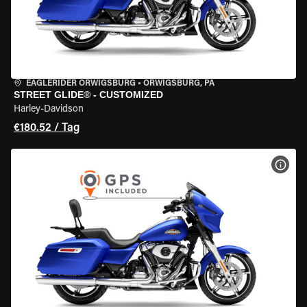
EAGLERIDER ORWIGSBURG
•
ORWIGSBURG, PA
STREET GLIDE® - CUSTOMIZED
Harley-Davidson
€180.52 / Tag
MOT