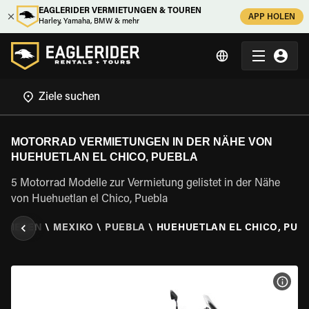
EAGLERIDER VERMIETUNGEN & TOUREN
APP HOLEN
Harley, Yamaha, BMW & mehr
MOTORRAD VERMIETUNGEN IN DER NÄHE VON
HUEHUETLAN EL CHICO, PUEBLA
5 Motorrad Modelle zur Vermietung gelistet in der Nähe
von Huehuetlan el Chico, Puebla
 MIETEN
\
MEXIKO
\
PUEBLA
\
HUEHUETLAN EL CHICO, PUE
MOT