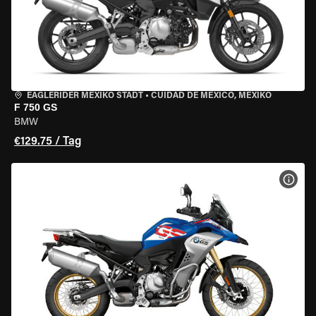
EAGLERIDER MEXIKO STADT
•
CUIDAD DE MEXICO, MEXIKO
F 750 GS
BMW
€129.75 / Tag
MOT