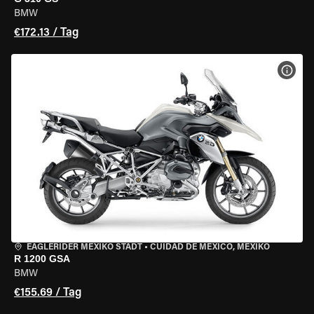
BMW
€172.13 / Tag
MOT
EAGLERIDER MEXIKO STADT
•
CUIDAD DE MEXICO, MEXIKO
R 1200 GSA
BMW
€155.69 / Tag