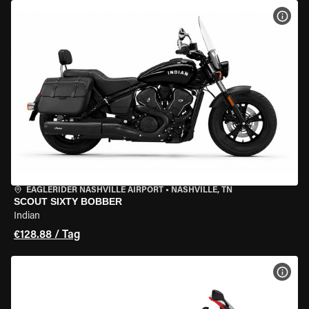
MOT
EAGLERIDER NASHVILLE AIRPORT
•
NASHVILLE, TN
SCOUT SIXTY BOBBER
Indian
€128.88 / Tag
MOT