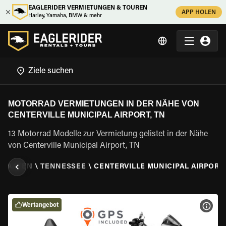
EAGLERIDER VERMIETUNGEN & TOUREN
APP HOLEN
Harley, Yamaha, BMW & mehr
MOTORRAD VERMIETUNGEN IN DER NÄHE VON
CENTERVILLE MUNICIPAL AIRPORT, TN
13 Motorrad Modelle zur Vermietung gelistet in der Nähe
von Centerville Municipal Airport, TN
 STAATEN
\
TENNESSEE
\
CENTERVILLE MUNICIPAL AIRPORT,
Wertangebot
MOT