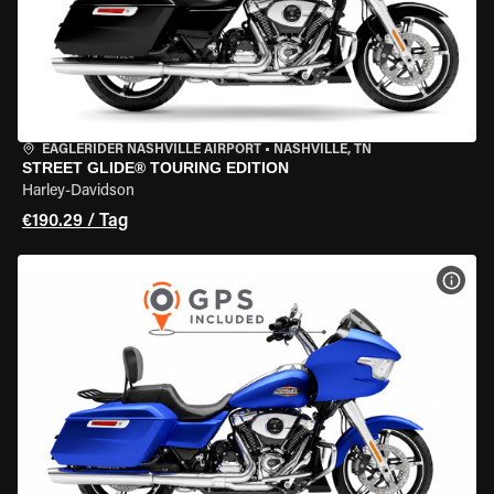
EAGLERIDER NASHVILLE AIRPORT
•
NASHVILLE, TN
STREET GLIDE® TOURING EDITION
Harley-Davidson
€190.29 / Tag
MOT