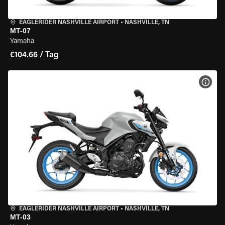
EAGLERIDER NASHVILLE AIRPORT
•
NASHVILLE, TN
MT-07
Yamaha
€104.66 / Tag
MOT
EAGLERIDER NASHVILLE AIRPORT
•
NASHVILLE, TN
MT-03