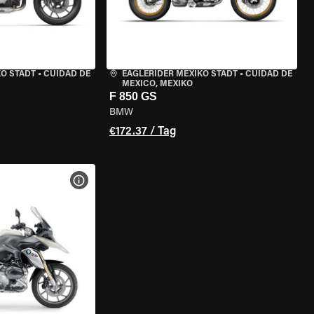
KO STADT
•
CUIDAD DE
EAGLERIDER MEXIKO STADT
•
CUIDAD DE
MEXICO, MEXIKO
F 850 GS
BMW
€172.37 / Tag
GEN
MOTORRAD-DETAILS ANZEIGEN