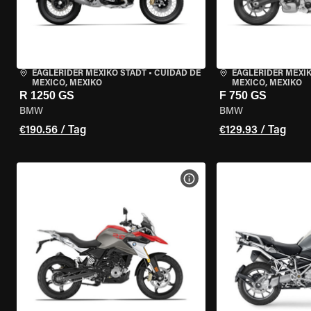
EAGLERIDER MEXIKO STADT
•
CUIDAD DE
EAGLERIDER MEXI
MEXICO, MEXIKO
MEXICO, MEXIKO
R 1250 GS
F 750 GS
BMW
BMW
€190.56 / Tag
€129.93 / Tag
MOTORRAD-DETAILS ANZEI