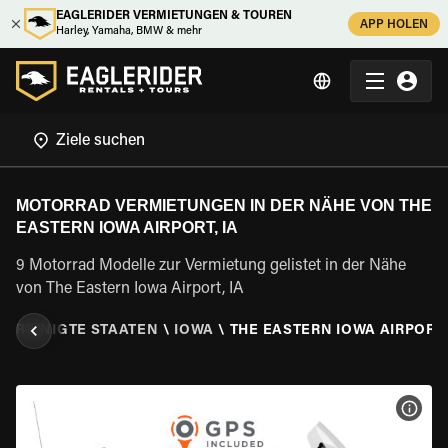
EAGLERIDER VERMIETUNGEN & TOUREN
APP HOLEN
Harley, Yamaha, BMW & mehr
MOTORRAD VERMIETUNGEN IN DER NÄHE VON THE
EASTERN IOWA AIRPORT, IA
9 Motorrad Modelle zur Vermietung gelistet in der Nähe
von The Eastern Iowa Airport, IA
VEREINIGTE STAATEN
\
IOWA
\
THE EASTERN IOWA AIRPORT,
MOT