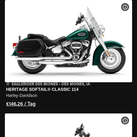
MOT
EAGLERIDER DES MOINES
•
DES MOINES, IA
HERITAGE SOFTAIL® CLASSIC 114
Harley-Davidson
€146.26 / Tag
MOT