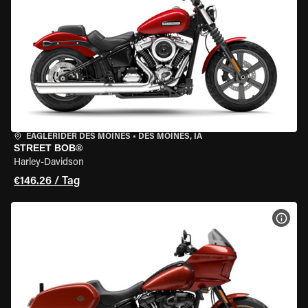
EAGLERIDER DES MOINES
•
DES MOINES, IA
STREET BOB®
Harley-Davidson
€146.26 / Tag
MOT