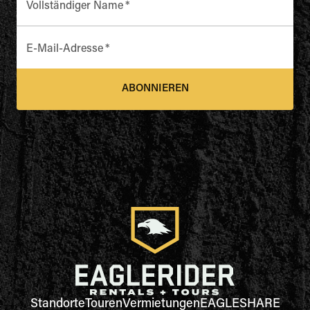
Vollständiger Name
*
E-Mail-Adresse
*
ABONNIEREN
Standorte
Touren
Vermietungen
EAGLESHARE