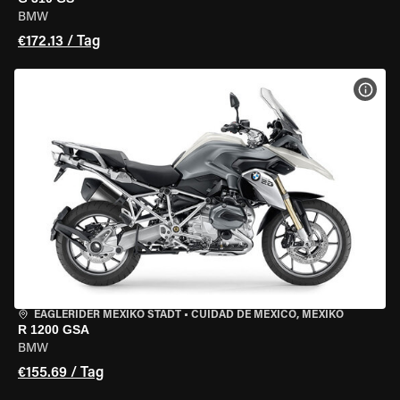
BMW
€172.13 / Tag
MOT
EAGLERIDER MEXIKO STADT
•
CUIDAD DE MEXICO, MEXIKO
R 1200 GSA
BMW
€155.69 / Tag