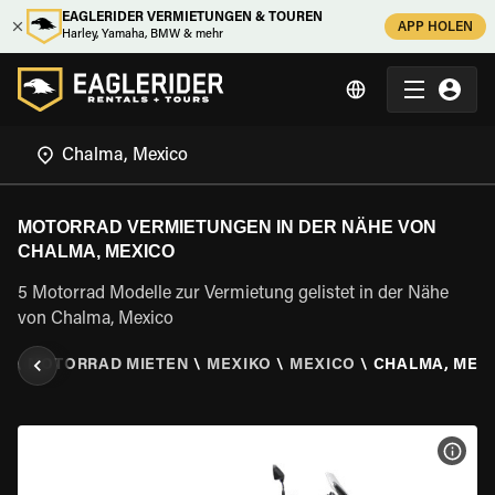
EAGLERIDER VERMIETUNGEN & TOUREN
APP HOLEN
Harley, Yamaha, BMW & mehr
MOTORRAD VERMIETUNGEN IN DER NÄHE VON
CHALMA, MEXICO
5 Motorrad Modelle zur Vermietung gelistet in der Nähe
von Chalma, Mexico
R
\
MOTORRAD MIETEN
\
MEXIKO
\
MEXICO
\
CHALMA, MEX
MOT