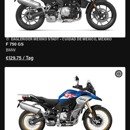
EAGLERIDER MEXIKO STADT
•
CUIDAD DE MEXICO, MEXIKO
F 750 GS
BMW
€129.75 / Tag
MOT