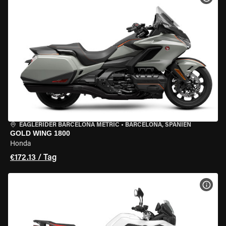
EAGLERIDER BARCELONA METRIC
•
BARCELONA, SPANIEN
GOLD WING 1800
Honda
€172.13 / Tag
MOT