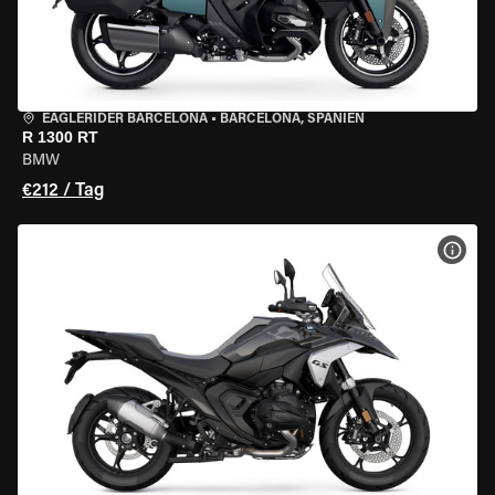
EAGLERIDER BARCELONA
•
BARCELONA, SPANIEN
R 1300 RT
BMW
€212 / Tag
MOT