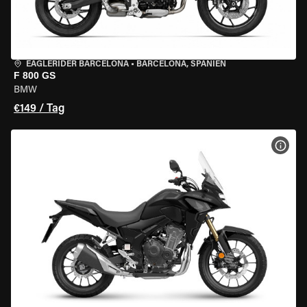
EAGLERIDER BARCELONA
•
BARCELONA, SPANIEN
F 800 GS
BMW
€149 / Tag
MOT