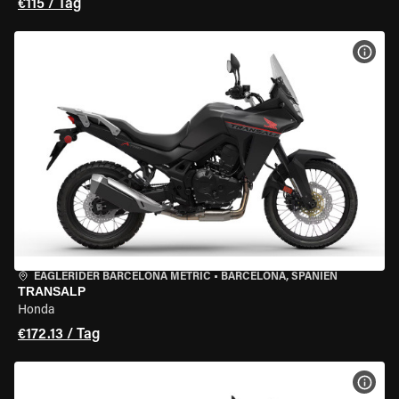
€115 / Tag
MOT
EAGLERIDER BARCELONA METRIC
•
BARCELONA, SPANIEN
TRANSALP
Honda
€172.13 / Tag
MOT