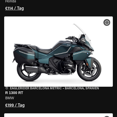
Honda
€114 / Tag
MOT
EAGLERIDER BARCELONA METRIC
•
BARCELONA, SPANIEN
R 1300 RT
BMW
€199 / Tag