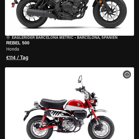
EAGLERIDER BARCELONA METRIC
•
BARCELONA, SPANIEN
REBEL 500
Honda
€114 / Tag
MOT