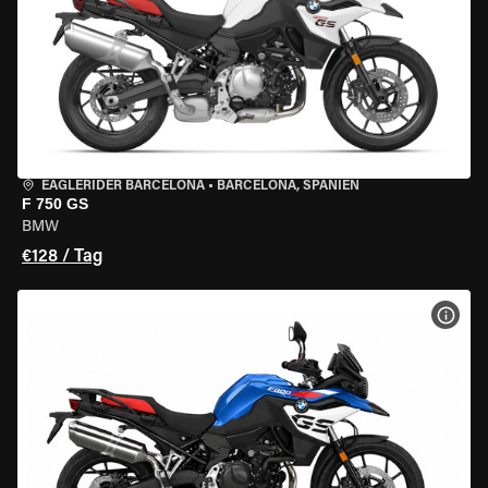
EAGLERIDER BARCELONA
•
BARCELONA, SPANIEN
F 750 GS
BMW
€128 / Tag
MOT