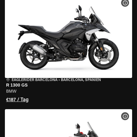
MOT
EAGLERIDER BARCELONA
•
BARCELONA, SPANIEN
R 1300 GS
BMW
€187 / Tag
MOT