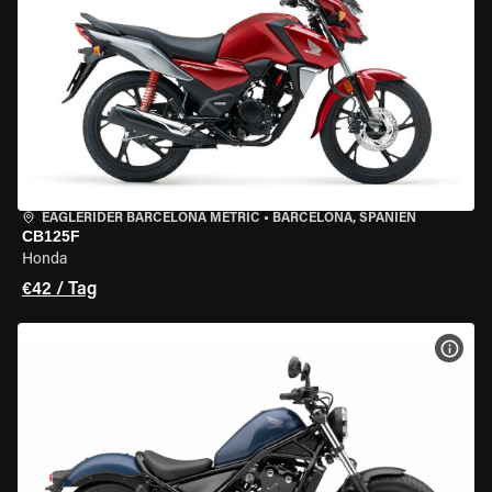
EAGLERIDER BARCELONA METRIC
•
BARCELONA, SPANIEN
CB125F
Honda
€42 / Tag
MOT