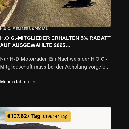
H.O.G. MEMBERS SPECIAL
H.O.G.-MITGLIEDER ERHALTEN 5% RABATT
AUF AUSGEWÄHLTE 2025
SELBSTGEFÜHRTE TOUREN!
Nur H-D Motorräder. Ein Nachweis der H.O.G.-
Mitgliedschaft muss bei der Abholung vorgelegt
werden.
Mehr erfahren
€107.62/ Tag
€196.14/ Tag