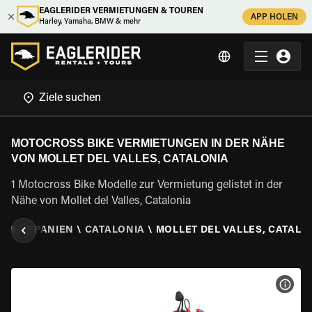
EAGLERIDER VERMIETUNGEN & TOUREN
APP HOLEN
Harley, Yamaha, BMW & mehr
MOTOCROSS BIKE VERMIETUNGEN IN DER NÄHE
VON MOLLET DEL VALLES, CATALONIA
1 Motocross Bike Modelle zur Vermietung gelistet in der
Nähe von Mollet del Valles, Catalonia
TEN
\
SPANIEN
\
CATALONIA
\
MOLLET DEL VALLES, CATALO
MOT