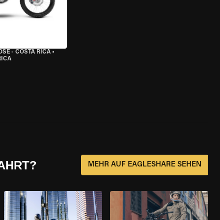
OSE - COSTA RICA
•
RICA
FAHRT?
MEHR AUF EAGLESHARE SEHEN