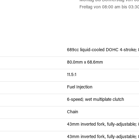
Montag bis Donnerstag von 08
Freitag von 08:00 am bis 03:3
689cc liquid-cooled DOHC 4-stroke; 
80.0mm x 68.6mm
11.5:1
Fuel Injection
6-speed; wet multiplate clutch
Chain
43mm inverted fork, fully-adjustable; 8
43mm inverted fork, fully-adjustable; 8