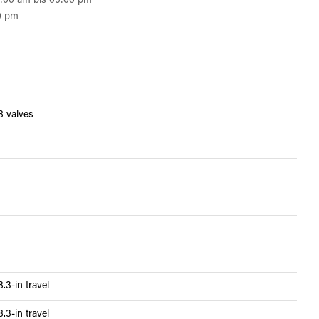
:00 am bis 05:00 pm
0 pm
8 valves
.3-in travel
.3-in travel