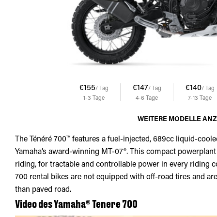
€155
€147
€140
/ Tag
/ Tag
/ Tag
1-3
Tage
4-6
Tage
7-13
Tage
WEITERE MODELLE AN
The Ténéré 700™ features a fuel-injected, 689cc liquid-coole
Yamaha’s award-winning MT-07®. This compact powerplant f
riding, for tractable and controllable power in every riding
700 rental bikes are not equipped with off-road tires and ar
than paved road.
Video des Yamaha® Tenere 700