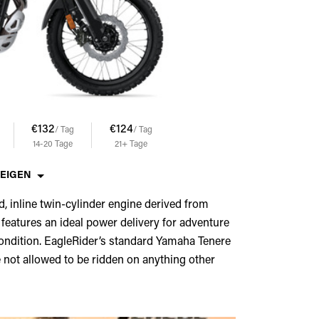
€132
€124
/ Tag
/ Tag
14-20
Tage
21+
Tage
ZEIGEN
d, inline twin-cylinder engine derived from
eatures an ideal power delivery for adventure
 condition. EagleRider’s standard Yamaha Tenere
e not allowed to be ridden on anything other