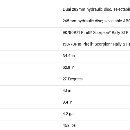
Dual 282mm hydraulic disc; selectab
245mm hydraulic disc; selectable AB
90/90R21 Pirelli® Scorpion® Rally STR
150/70R18 Pirelli® Scorpion® Rally STR
34.4 in
62.8 in
27 Degrees
4.1 in
9.4 in
4.2 gal
452 lbs