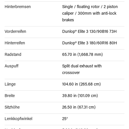
Hinterbremsen
Single / floating rotor / 2 piston
caliper / 300mm with anti-lock
brakes
Vorderreifen
Dunlop® Elite 3 130/90B16 73H
Hinterreifen
Dunlop® Elite 3 180/60R16 80H
Radstand
65.70 in (1,668.78 mm)
Auspuff
Split dual exhaust with
crossover
Länge
104.60 in (265.68 cm)
Breite
39.80 in (101.09 cm)
Sitzhöhe
26.50 in (67.31 cm)
Lenkkopfwinkel
25°