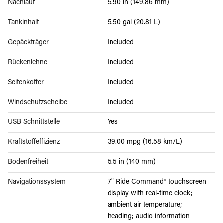
Nachlauf
5.90 in (149.86 mm)
Tankinhalt
5.50 gal (20.81 L)
Gepäckträger
Included
Rückenlehne
Included
Seitenkoffer
Included
Windschutzscheibe
Included
USB Schnittstelle
Yes
Kraftstoffeffizienz
39.00 mpg (16.58 km/L)
Bodenfreiheit
5.5 in (140 mm)
Navigationssystem
7" Ride Command® touchscreen
display with real-time clock;
ambient air temperature;
heading; audio information