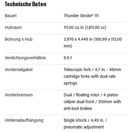
Technische Daten
Bauart
Thunder Stroke® 111
Hubraum
111.00 cu in (1,811.00 cc)
Bohrung x Hub
3.976 x 4.449 in (100.99 x 113.00
mm)
Verdichtungsverhältnis
9.5:1
Vorderradgabel
Telescopic fork / 4.7 in. - 46mm
cartridge forks with dual rate
springs
Vorderbremsen
Dual / floating rotor / 4 piston
caliper dual front / 300mm with
anti-lock brakes
Hinterradaufhängung
Single shock / 4.49 in. /
pneumatic adjustment