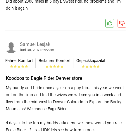
Did about 2300 miles in 5 days. Sweet ride, no problems and I'm
doin it again.
Samuel Lesjak
Juni 30, 2017 02:22 am
Fahrer Komfort
Beifahrer Komfort
Gepäckkapazität
Koodoos to Eagle Rider Denver store!
My buddy and I ride once a year on a guy trip.....this year we went
out on the limb and told the wives we will see you in a week and
flew from the mid-west to Denver Colorado to Explore the Rocky
Mountains! We choose EagleRider.
4 days into the trip my buddy asked me well how would you rate
Eagle Rider....? I said IDK lets see how turn in goes....