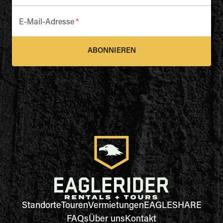
E-Mail-Adresse
*
ABONNIEREN
Standorte
Touren
Vermietungen
EAGLESHARE
FAQs
Über uns
Kontakt