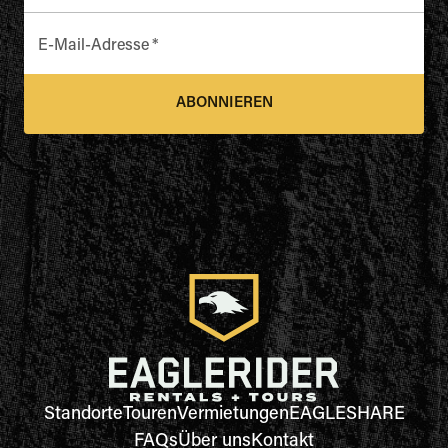
E-Mail-Adresse
*
ABONNIEREN
Standorte
Touren
Vermietungen
EAGLESHARE
FAQs
Über uns
Kontakt