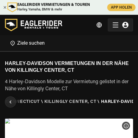
EAGLERIDER VERMIETUNGEN & TOUREN
APP HOLEN
Harley, Yamaha, BMW & mehr
HARLEY-DAVIDSON VERMIETUNGEN IN DER NÄHE
VON KILLINGLY CENTER, CT
4 Harley-Davidson Modelle zur Vermietung gelistet in der
Nähe von Killingly Center, CT
N
\
CONNECTICUT
\
KILLINGLY CENTER, CT
\
HARLEY-DAVID
MOT