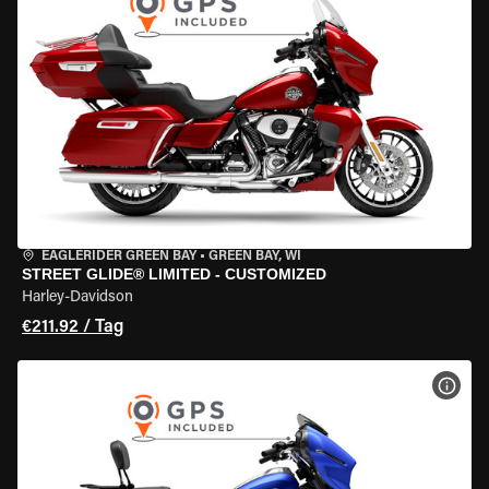
EAGLERIDER GREEN BAY
•
GREEN BAY, WI
STREET GLIDE® LIMITED - CUSTOMIZED
Harley-Davidson
€211.92 / Tag
MOT