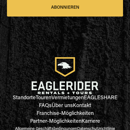
ABONNIEREN
Standorte
Touren
Vermietungen
EAGLESHARE
FAQs
Über uns
Kontakt
Franchise-Möglichkeiten
Partner-Möglichkeiten
Karriere
Allgemeine Geschäftsbedingungen
Datenschutzrichtlinie