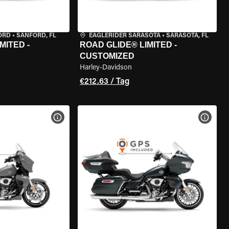
ORD
•
SANFORD, FL
EAGLERIDER SARASOTA
•
SARASOTA, FL
MITED -
ROAD GLIDE® LIMITED -
CUSTOMIZED
Harley-Davidson
€212.63 / Tag
GEN
MOTORRAD-DETAILS ANZEIGEN
MOTOR