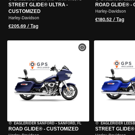
STREET GLIDE® ULTRA -
ROAD GLIDE® -
CUSTOMIZED
Harley-Davidson
Harley-Davidson
€180.52 / Tag
€205.69 / Tag
MOTORRAD-DETAILS ANZEI
EAGLERIDER SANFORD
•
SANFORD, FL
EAGLERIDER LEES
ROAD GLIDE® - CUSTOMIZED
STREET GLIDE®