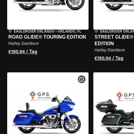
EAGLERIDER ORLANDO
•
ORLANDO, FL
EAGLERIDER ORL
ROAD GLIDE® TOURING EDITION
STREET GLIDE®
EDITION
Harley-Davidson
Harley-Davidson
€190.94 / Tag
€190.94 / Tag
MOTORRAD-DETAILS ANZEI