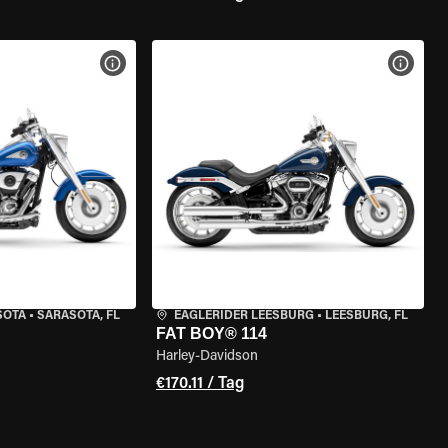
GEN
MOTORRAD-DETAILS ANZEIGEN
MOTOR
SOTA
•
SARASOTA, FL
EAGLERIDER LEESBURG
•
LEESBURG, FL
FAT BOY® 114
Harley-Davidson
€170.11 / Tag