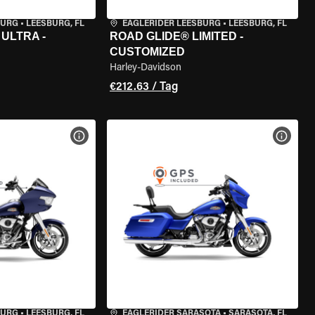
BURG
•
LEESBURG, FL
EAGLERIDER LEESBURG
•
LEESBURG, FL
ULTRA -
ROAD GLIDE® LIMITED -
CUSTOMIZED
Harley-Davidson
€212.63 / Tag
GEN
MOTORRAD-DETAILS ANZEIGEN
MOTOR
BURG
•
LEESBURG, FL
EAGLERIDER SARASOTA
•
SARASOTA, FL