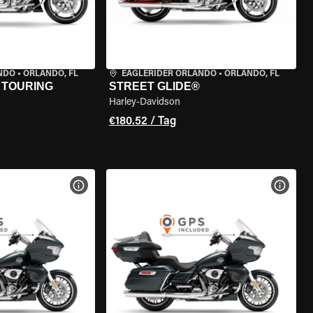
ANDO
•
ORLANDO, FL
EAGLERIDER ORLANDO
•
ORLANDO, FL
 TOURING
STREET GLIDE®
Harley-Davidson
€180.52 / Tag
GEN
MOTORRAD-DETAILS ANZEIGEN
MOTOR