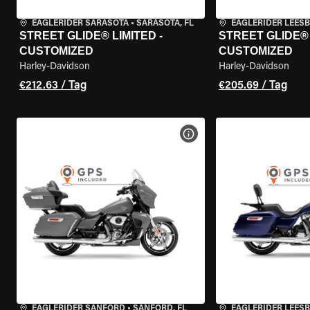
EAGLERIDER SARASOTA
•
SARASOTA, FL
EAGLERIDER LEES
STREET GLIDE® LIMITED -
STREET GLIDE® 
CUSTOMIZED
CUSTOMIZED
Harley-Davidson
Harley-Davidson
€212.63 / Tag
€205.69 / Tag
MOTORRAD-DETAILS ANZEI
EAGLERIDER SANFORD
•
SANFORD, FL
EAGLERIDER LEES