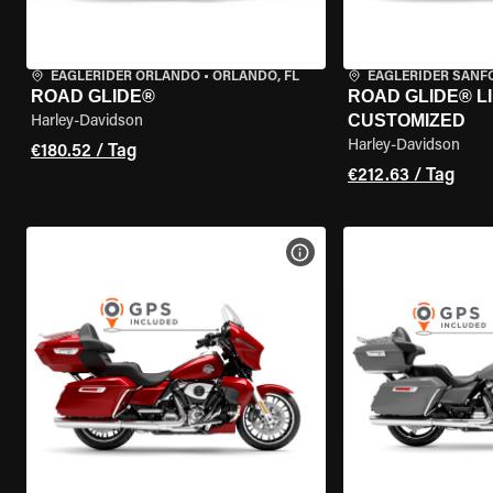
EAGLERIDER ORLANDO
•
ORLANDO, FL
EAGLERIDER SANF
ROAD GLIDE®
ROAD GLIDE® LI
CUSTOMIZED
Harley-Davidson
Harley-Davidson
€180.52 / Tag
€212.63 / Tag
MOTORRAD-DETAILS ANZEI