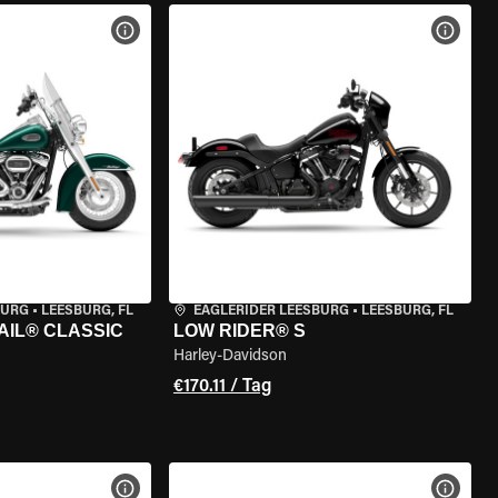
GEN
MOTORRAD-DETAILS ANZEIGEN
MOTOR
BURG
•
LEESBURG, FL
EAGLERIDER LEESBURG
•
LEESBURG, FL
AIL® CLASSIC
LOW RIDER® S
Harley-Davidson
€170.11 / Tag
GEN
MOTORRAD-DETAILS ANZEIGEN
MOTOR