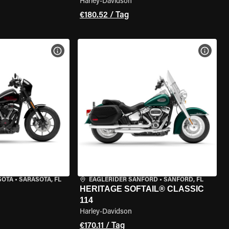
Harley-Davidson
€180.52 / Tag
GEN
MOTORRAD-DETAILS ANZEIGEN
MOTOR
SOTA
•
SARASOTA, FL
EAGLERIDER SANFORD
•
SANFORD, FL
HERITAGE SOFTAIL® CLASSIC
114
Harley-Davidson
€170.11 / Tag