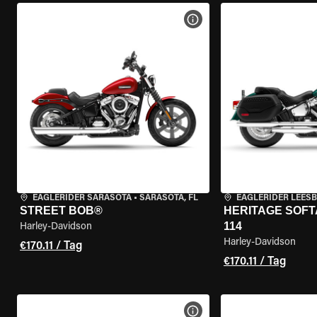
MOTORRAD-DETAILS ANZEI
EAGLERIDER SARASOTA
•
SARASOTA, FL
EAGLERIDER LEES
STREET BOB®
HERITAGE SOFT
114
Harley-Davidson
Harley-Davidson
€170.11 / Tag
€170.11 / Tag
MOTORRAD-DETAILS ANZEI