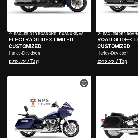
EAGLERIDER ROANOKE
•
ROANOKE, VA
EAGLERIDER ROAN
ELECTRA GLIDE® LIMITED -
ROAD GLIDE® LI
CUSTOMIZED
CUSTOMIZED
Harley-Davidson
Harley-Davidson
€212.22 / Tag
€212.22 / Tag
MOTORRAD-DETAILS ANZEI