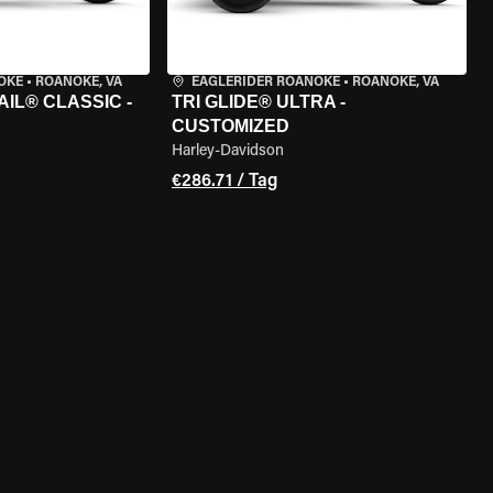
OKE
•
ROANOKE, VA
EAGLERIDER ROANOKE
•
ROANOKE, VA
IL® CLASSIC -
TRI GLIDE® ULTRA -
CUSTOMIZED
Harley-Davidson
€286.71 / Tag
GEN