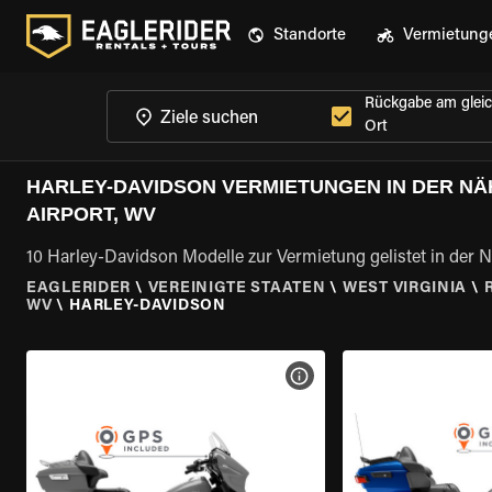
Standorte
Vermietung
Rückgabe am glei
Ort
HARLEY-DAVIDSON VERMIETUNGEN IN DER N
AIRPORT, WV
10 Harley-Davidson Modelle zur Vermietung gelistet in der
EAGLERIDER
\
VEREINIGTE STAATEN
\
WEST VIRGINIA
\
WV
\
HARLEY-DAVIDSON
MOTORRAD-DETAILS ANZEI