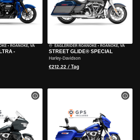
OKE
•
ROANOKE, VA
EAGLERIDER ROANOKE
•
ROANOKE, VA
LTRA -
STREET GLIDE® SPECIAL
Harley-Davidson
€212.22 / Tag
GEN
MOTORRAD-DETAILS ANZEIGEN
MOTOR