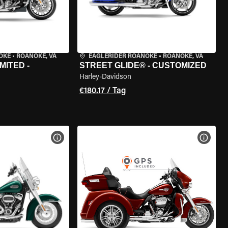
OKE
•
ROANOKE, VA
EAGLERIDER ROANOKE
•
ROANOKE, VA
MITED -
STREET GLIDE® - CUSTOMIZED
Harley-Davidson
€180.17 / Tag
GEN
MOTORRAD-DETAILS ANZEIGEN
MOTOR