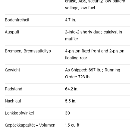
cruise, ABS, security, low battery
voltage, low fuel
Bodenfreiheit
4.7 in.
Auspuff
2-into-2 shorty dual; catalyst in
muffler
Bremsen, Bremssatteltyp
4-piston fixed front and 2-piston
floating rear
Gewicht
As Shipped: 697 lb. ; Running
Order: 723 lb.
Radstand
64.2 in.
Nachlauf
5.5 in.
Lenkkopfwinkel
30
Gepäckkapazität – Volumen
1.5 cu ft