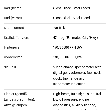
Rad (hinten)
Gloss Black, Steel Laced
Rad (vorne)
Gloss Black, Steel Laced
Drehmoment
109 ft-lb
Kraftstoffeffizienz
47 mpg (Estimated City/Hwy)
Hinterreifen
150/80B16,77H,BW
Vorderreifen
130/90B16,53H,BW
die Spur
5 inch analog speedometer with
digital gear, odometer, fuel level,
clock, trip, range and
tachometer indication
Lichter (gemäß
High beam, turn signals, neutral,
Landesvorschriften),
low oil pressure, engine
Anzeigelampen
diagnostics, auxilary lighting,