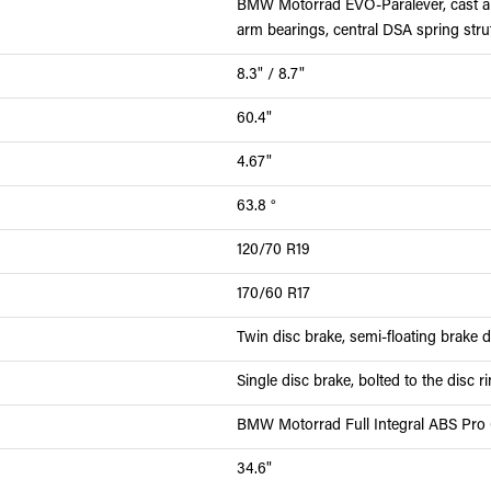
BMW Motorrad EVO-Paralever, cast a
arm bearings, central DSA spring str
8.3" / 8.7"
60.4"
4.67"
63.8 °
120/70 R19
170/60 R17
Twin disc brake, semi-floating brake d
Single disc brake, bolted to the disc 
BMW Motorrad Full Integral ABS Pro (
34.6"