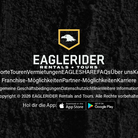
orte
Touren
Vermietungen
EAGLESHARE
FAQs
Über uns
K
Franchise-Möglichkeiten
Partner-Möglichkeiten
Karriere
lgemeine Geschäftsbedingungen
Datenschutzrichtlinie
Weitere Informatio
opyright © 2026 EAGLERIDER Rentals and Tours. Alle Rechte vorbehalte
Hol dir die App: