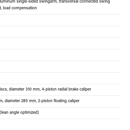
luminum single-sided swingarm, transversal connected swing
ut, load compensation
iscs, diameter 310 mm, 4-piston radial brake caliper
rim, diameter 285 mm, 2-piston floating caliper
lean angle optimized)