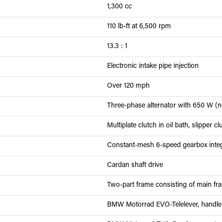
1,300 cc
110 lb-ft at 6,500 rpm
13.3 : 1
Electronic intake pipe injection
Over 120 mph
Three-phase alternator with 650 W (
Multiplate clutch in oil bath, slipper c
Constant-mesh 6-speed gearbox integ
Cardan shaft drive
Two-part frame consisting of main fra
BMW Motorrad EVO-Telelever, handleba