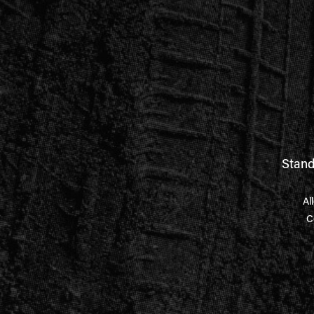
Stand
Al
C