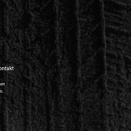
ontakt
nen
n.