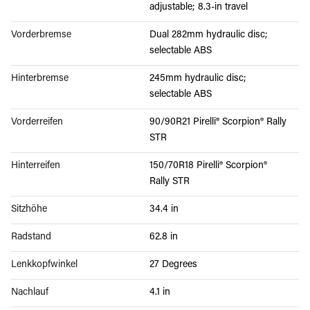
adjustable; 8.3-in travel
Vorderbremse
Dual 282mm hydraulic disc;
selectable ABS
Hinterbremse
245mm hydraulic disc;
selectable ABS
Vorderreifen
90/90R21 Pirelli® Scorpion® Rally
STR
Hinterreifen
150/70R18 Pirelli® Scorpion®
Rally STR
Sitzhöhe
34.4 in
Radstand
62.8 in
Lenkkopfwinkel
27 Degrees
Nachlauf
4.1 in