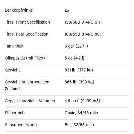
Lenkkopfwinkel
26
Tires, Front Specification
130/60B19 M/C 61H
Tires, Rear Specification
180/55B18 M/C 80H
Tankinhalt
6 gal. (22.7 l)
Ölkapazität (mit Filter)
5 qt. (4.7 l)
Gewicht
831 lb. (377 kg)
Gewicht, in fahrbereitem
866 lb. (393 kg)
Zustand
Gepäckkapazität – Volumen
4.9 cu ft (0.139 m3)
Steuertrieb
Chain, 34/46 ratio
Achsübersetzung
Belt, 32/68 ratio