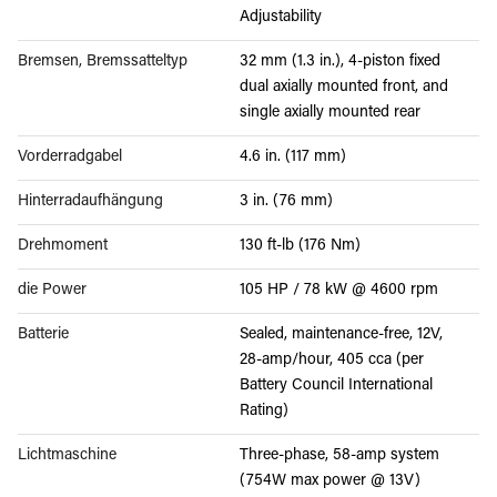
Adjustability
Bremsen, Bremssatteltyp
32 mm (1.3 in.), 4-piston fixed
dual axially mounted front, and
single axially mounted rear
Vorderradgabel
4.6 in. (117 mm)
Hinterradaufhängung
3 in. (76 mm)
Drehmoment
130 ft-lb (176 Nm)
die Power
105 HP / 78 kW @ 4600 rpm
Batterie
Sealed, maintenance-free, 12V,
28-amp/hour, 405 cca (per
Battery Council International
Rating)
Lichtmaschine
Three-phase, 58-amp system
(754W max power @ 13V)