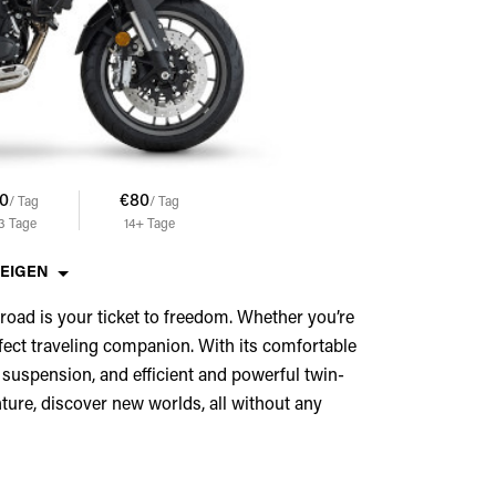
0
€80
/ Tag
/ Tag
13
Tage
14+
Tage
ZEIGEN
road is your ticket to freedom. Whether you’re
rfect traveling companion. With its comfortable
suspension, and efficient and powerful twin-
nture, discover new worlds, all without any