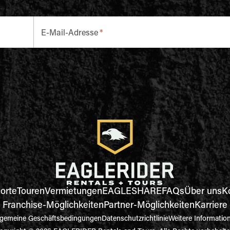
E-Mail-Adresse
*
orte
Touren
Vermietungen
EAGLESHARE
FAQs
Über uns
K
Franchise-Möglichkeiten
Partner-Möglichkeiten
Karriere
lgemeine Geschäftsbedingungen
Datenschutzrichtlinie
Weitere Informatio