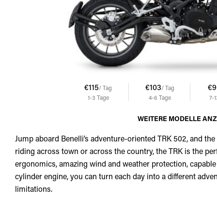
€115
€103
€9
/ Tag
/ Tag
1-3
Tage
4-6
Tage
7-
WEITERE MODELLE AN
Jump aboard Benelli’s adventure-oriented TRK 502, and the 
riding across town or across the country, the TRK is the pe
ergonomics, amazing wind and weather protection, capable 
cylinder engine, you can turn each day into a different adve
limitations.