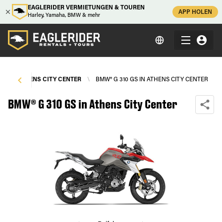
EAGLERIDER VERMIETUNGEN & TOUREN
APP HOLEN
Harley, Yamaha, BMW & mehr
N
\
ATHENS CITY CENTER
\
BMW® G 310 GS IN ATHENS CITY CENTER
BMW® G 310 GS in Athens City Center