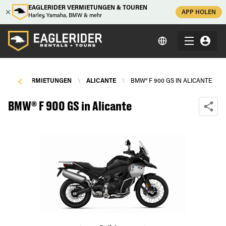
EAGLERIDER VERMIETUNGEN & TOUREN
APP HOLEN
Harley, Yamaha, BMW & mehr
TORRADVERMIETUNGEN
\
ALICANTE
\
BMW® F 900 GS IN ALICANTE
BMW® F 900 GS in Alicante